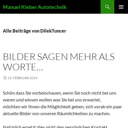
Suchen
Manuel Kleber Autotechnik
ZUM
PRIMÄR
INHALT
MENÜ
SPRINGEN
Alle Beiträge von DilekTuncer
BILDER SAGEN MEHR ALS
WORTE…
15. FEBRUAR 2019
Schön dass Sie vorbeischauen, wenn Sie noch nicht bei uns
waren und wissen wollen was Sie bei uns erwartet,
möchten wir Ihnen die Möglichkeit geben, sich vorab ein paar
aktuelle Bilder von unseren Räumlichkeiten zu machen.
Natürlich ersetzt dies nicht den persönlichen Kontakt,