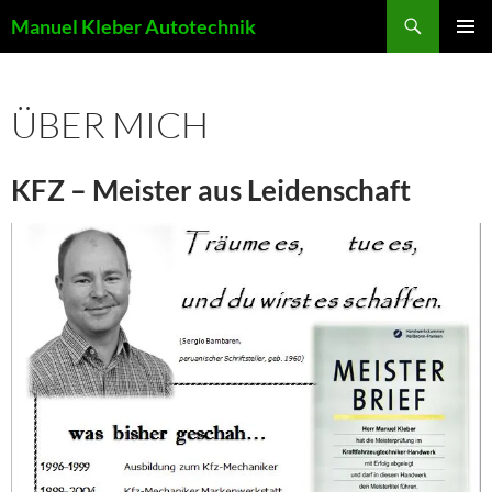
Suchen
Manuel Kleber Autotechnik
ZUM
PRIMÄR
INHALT
MENÜ
SPRINGEN
ÜBER MICH
KFZ – Meister aus Leidenschaft