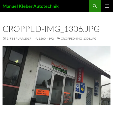
Suchen
Manuel Kleber Autotechnik
ZUM
PRIMÄR
INHALT
MENÜ
SPRINGEN
CROPPED-IMG_1306.JPG
3. FEBRUAR 2017
1260 × 692
CROPPED-IMG_1306.JPG