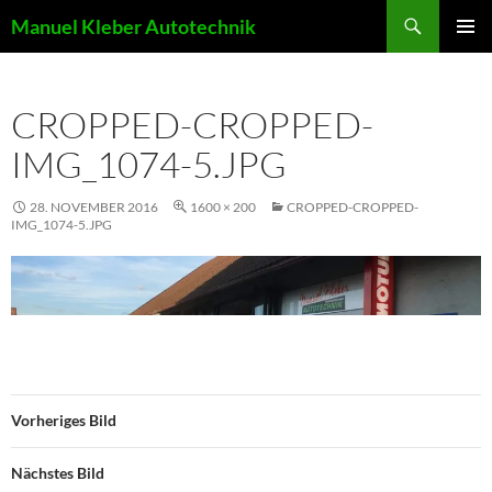
Suchen
Manuel Kleber Autotechnik
ZUM
PRIMÄR
INHALT
MENÜ
SPRINGEN
CROPPED-CROPPED-
IMG_1074-5.JPG
28. NOVEMBER 2016
1600 × 200
CROPPED-CROPPED-
IMG_1074-5.JPG
Vorheriges Bild
Nächstes Bild