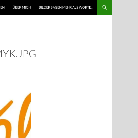
GEN
ÜBER MICH
BILDER SAGEN MEHR ALS WORTE…
MYK.JPG