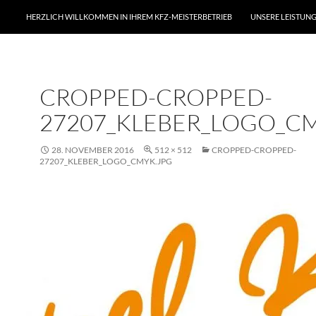
ZUM INHALT SPRINGEN
HERZLICH WILLKOMMEN IN IHREM KFZ-MEISTERBETRIEB
UNSERE LEISTUN
CROPPED-CROPPED-
27207_KLEBER_LOGO_C
28. NOVEMBER 2016
512 × 512
CROPPED-CROPPED-
27207_KLEBER_LOGO_CMYK.JPG